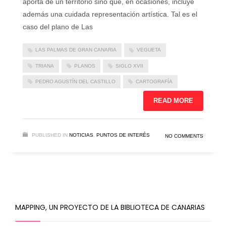
aporta de un territorio sino que, en ocasiones, incluye
además una cuidada representación artística. Tal es el
caso del plano de Las
LAS PALMAS DE GRAN CANARIA
VEGUETA
TRIANA
PLANOS
SIGLO XVII
PEDRO AGUSTÍN DEL CASTILLO
CARTOGRAFÍA
READ MORE
PUBLISHED IN
NOTICIAS
,
PUNTOS DE INTERÉS
NO COMMENTS
MAPPING, UN PROYECTO DE LA BIBLIOTECA DE CANARIAS