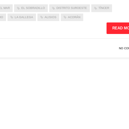
EL MAR
EL SOBRADILLO
DISTRITO SUROESTE
TÍNCER
RO
LA GALLEGA
ALISIOS
ACORÁN
READ M
NO CO