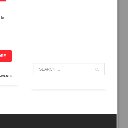
 la
ORE
MMENTS