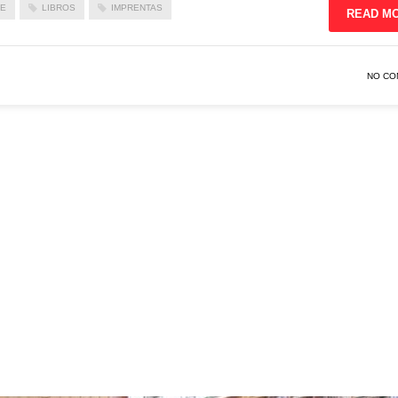
FE
LIBROS
IMPRENTAS
READ M
NO CO