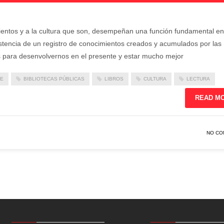
ientos y a la cultura que son, desempeñan una función fundamental en
istencia de un registro de conocimientos creados y acumulados por las
 para desenvolvernos en el presente y estar mucho mejor
FE
BIBLIOTECAS PÚBLICAS
LIBROS
CULTURA
LECTURA
READ M
NO CO