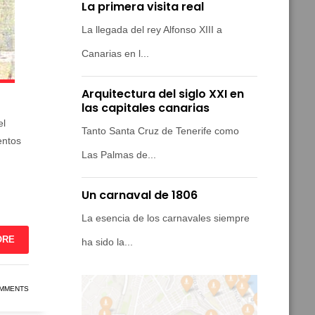
La primera visita real
La llegada del rey Alfonso XIII a
Canarias en l...
Arquitectura del siglo XXI en
las capitales canarias
el
Tanto Santa Cruz de Tenerife como
entos
Las Palmas de...
Un carnaval de 1806
La esencia de los carnavales siempre
ORE
ha sido la...
OMMENTS