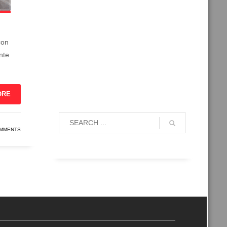
con
nte
ORE
OMMENTS