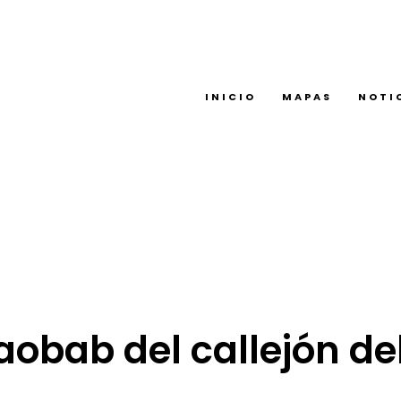
INICIO
MAPAS
NOTI
aobab del callejón de