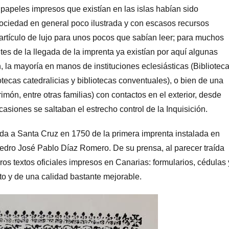
y papeles impresos que existían en las islas habían sido
ociedad en general poco ilustrada y con escasos recursos
 artículo de lujo para unos pocos que sabían leer; para muchos
ntes de la llegada de la imprenta ya existían por aquí algunas
 la mayoría en manos de instituciones eclesiásticas (Bibliotec
tecas catedralicias y bibliotecas conventuales), o bien de una
ón, entre otras familias) con contactos en el exterior, desde
iones se saltaban el estrecho control de la Inquisición.
a a Santa Cruz en 1750 de la primera imprenta instalada en
Pedro José Pablo Díaz Romero. De su prensa, al parecer traída
eros textos oficiales impresos en Canarias: formularios, cédulas 
o y de una calidad bastante mejorable.