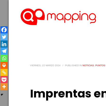
VIERNES, 22 MARZO 2024
/
PUBLISHED IN
NOTICIAS
,
PUNTOS 
Imprentas e