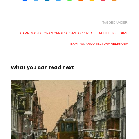
TAGGED UNDER:
LAS PALMAS DE GRAN CANARIA
,
SANTA CRUZ DE TENERIFE
,
IGLESIAS
,
ERMITAS
,
ARQUITECTURA RELIGIOSA
What you can read next